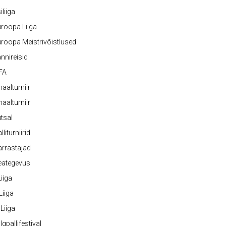
iliiga
roopa Liiga
roopa Meistrivõistlused
nnireisid
FA
naalturniir
naalturniir
tsal
lliturniirid
rrastajad
eategevus
 Liiga
 Liiga
 Liiga
lgpallifestival