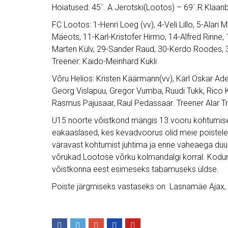
Hoiatused: 45`. A.Jerotski(Lootos) – 69`.R.Klaanb
FC Lootos: 1-Henri Loeg (vv), 4-Veli Lillo, 5-Alar
Mäeots, 11-Karl-Kristofer Hirmo, 14-Alfred Rinne,
Marten Külv, 29-Sander Raud, 30-Kerdo Roodes, 3
Treener: Kaido-Meinhard Kukli
Võru Helios: Kristen Käärmann(vv), Karl Oskar A
Georg Vislapuu, Gregor Vumba, Ruudi Tukk, Rico K
Rasmus Pajusaar, Raul Pedassaar. Treener Alar 
U15 noorte võistkond mängis 13.vooru kohtumise.
eakaaslased, kes kevadvoorus olid meie poistele 
väravast kohtumist juhtima ja enne vaheaega duu
võrukad Lootose võrku kolmandalgi korral. Kodum
võistkonna eest esimeseks tabamuseks üldse.
Poiste järgmiseks vastaseks on Lasnamäe Ajax, k