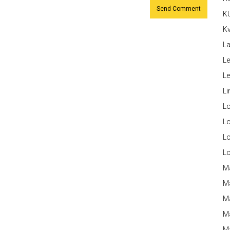
K
Kv
La
Le
L
Li
L
Lo
L
L
M
M
M
Ma
M