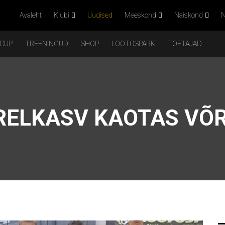
Avaleht
Klubi
Uudised
Meeskond
Naiskond
N
 CUP
TREENINGUD
SHOP
LOOTOSPARK
TOETAJAD
RELKASV KAOTAS VÕ