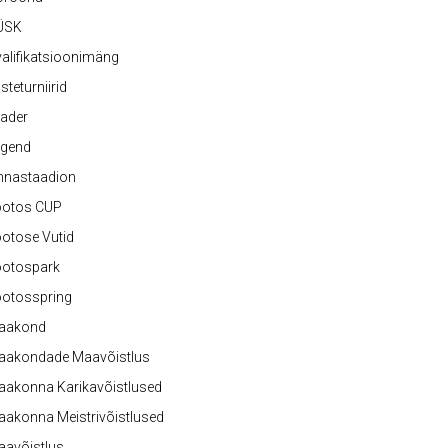
ÜSK
alifikatsioonimäng
steturniirid
ader
egend
nnastaadion
ootos CUP
otose Vutid
ootospark
ootosspring
aakond
aakondade Maavõistlus
aakonna Karikavõistlused
akonna Meistrivõistlused
aavõistlus