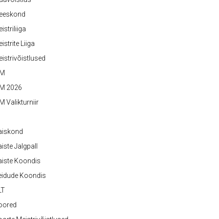
eeskond
istriliiga
istrite Liiga
istrivõistlused
M
M 2026
 Valikturniir
aiskond
iste Jalgpall
iste Koondis
eidude Koondis
LT
oored