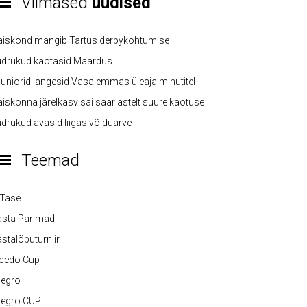
Viimased
uudised
aiskond mängib Tartus derbykohtumise
üdrukud kaotasid Maardus
uniorid langesid Vasalemmas üleaja minutitel
iskonna järelkasv sai saarlastelt suure kaotuse
drukud avasid liigas võiduarve
Teemad
-Tase
asta Parimad
stalõputurniir
lcedo Cup
legro
legro CUP