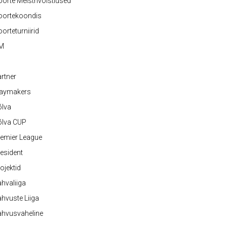
orte Meistrivõistlused
oortekoondis
orteturniirid
M
rtner
laymakers
õlva
õlva CUP
emier League
esident
ojektid
hvaliiga
hvuste Liiga
ahvusvaheline