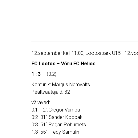
12.september kell 11:00, Lootospark U15 12.vo
FC Lootos – Võru FC Helios
1 : 3
(0:2)
Kohtunik: Margus Nemvalts
Pealtvaatajaid: 32
väravad:
0:1 2`.Gregor Vumba
0:2 31`.Sander Koobak
0:3 51`.Regan Rohumets
1:3 55`.Fredy Samulin