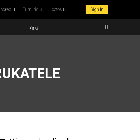
oored
Turniirid
Lootos
Sign In
RUKATELE