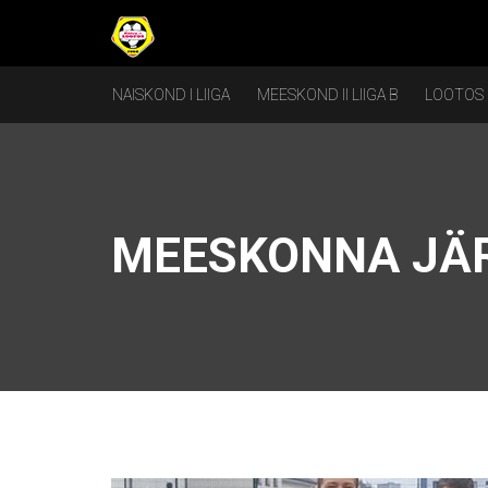
NAISKOND I LIIGA
MEESKOND II LIIGA B
LOOTOS
MEESKONNA JÄ