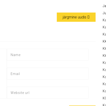
Ja
Ju
järgmine uudis
Ka
Ka
K
K
Kl
Kl
K
Ko
Ko
Ko
K
K
K