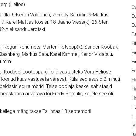
erg (Helios)
Es
i Maidla, 6-Keron Valdonen, 7-Fredy Samulin, 9-Markus
Eu
 17-Karel Mattias Kösler, 18-Jaano Viese(k), 26-Sten
Eu
2-Aleksandr Jerotski.
Fä
FI
del, Regan Rohumets, Marten Potsepp(k), Sander Koobak,
Fi
laanberg, Markus Saia, Karel Kimmel, Kenor Vislapuu,
Trumm.
Fi
Fu
 Kodusel Lootospargil olid vastasteks Võru Heliose
löönud kuus vastuseta väravat. Külalised asusid 2.minuti
Ha
beldasid edunumbrid. Teise poolaja keskel sahistasid
Ha
eeskonna auvärava lõi Fredy Samulin, kellele see oli
H
II
ellega mängitakse Tallinnas 18.septembril.
III
IV
Ja