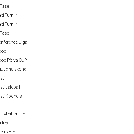
-Tase
lti Turniir
lti Turniir
-Tase
nference Liiga
oop
oop Põlva CUP
uubelnaiskond
sti
sti Jalgpall
sti Koondis
JL
L Miniturniirid
itliiga
iolukord