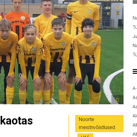
N
T
Ju
Na
Tü
A
A
Aa
A
 kaotas
Noorte
Al
meistrivõistlused
Al