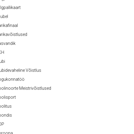
lgpallikaart
ubel
rikafinaal
rikavõistlused
asvandik
KH
ubi
ubidevaheline Võistlus
ogukonnatöö
olinoorte Meistrivõistlused
olisport
olitus
oondis
OP
oroona