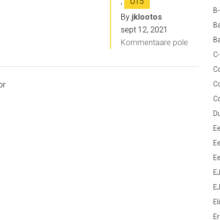
,
U15
B
By
jklootos
Ba
sept 12, 2021
Ba
Kommentaare pole
C
Co
or
C
C
D
Ee
Ee
Ee
E
EJ
Eli
Er