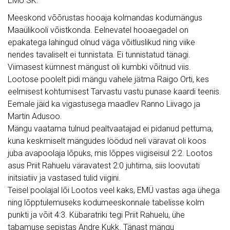
EMÜ SK:
Meeskond võõrustas hooaja kolmandas kodumängus
Maaülikooli võistkonda. Eelnevatel hooaegadel on
epakatega lahingud olnud väga võitluslikud ning viike
nendes tavaliselt ei tunnistata. Ei tunnistatud tänagi.
Viimasest kümnest mängust oli kumbki võitnud viis.
Lootose poolelt pidi mängu vahele jätma Raigo Orti, kes
eelmisest kohtumisest Tarvastu vastu punase kaardi teenis.
Eemale jäid ka vigastusega maadlev Ranno Liivago ja
Martin Adusoo.
Mängu vaatama tulnud pealtvaatajad ei pidanud pettuma,
kuna keskmiselt mängudes löödud neli väravat oli koos
juba avapoolaja lõpuks, mis lõppes viigiseisul 2:2. Lootos
asus Priit Rahuelu väravatest 2:0 juhtima, siis loovutati
initsiatiiv ja vastased tulid viigini.
Teisel poolajal lõi Lootos veel kaks, EMÜ vastas aga ühega
ning lõpptulemuseks kodumeeskonnale tabelisse kolm
punkti ja võit 4:3. Kübaratriki tegi Priit Rahuelu, ühe
tabamuse sepistas Andre Kukk. Tänast mängu