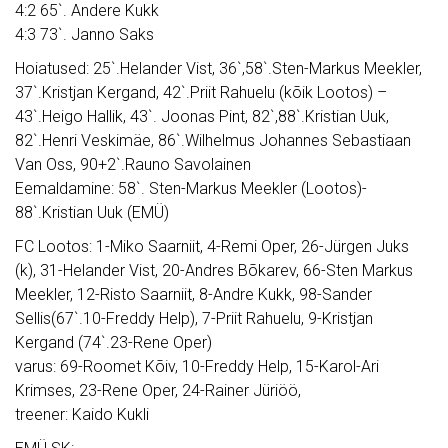
4:2 65`. Andere Kukk
4:3 73`. Janno Saks
Hoiatused: 25`.Helander Vist, 36`,58`.Sten-Markus Meekler,
37`.Kristjan Kergand, 42`.Priit Rahuelu (kõik Lootos) –
43`.Heigo Hallik, 43`. Joonas Pint, 82`,88`.Kristian Uuk,
82`.Henri Veskimäe, 86`.Wilhelmus Johannes Sebastiaan
Van Oss, 90+2`.Rauno Savolainen
Eemaldamine: 58`. Sten-Markus Meekler (Lootos)-
88`.Kristian Uuk (EMÜ)
FC Lootos: 1-Miko Saarniit, 4-Remi Oper, 26-Jürgen Juks
(k), 31-Helander Vist, 20-Andres Bõkarev, 66-Sten Markus
Meekler, 12-Risto Saarniit, 8-Andre Kukk, 98-Sander
Sellis(67`.10-Freddy Help), 7-Priit Rahuelu, 9-Kristjan
Kergand (74`.23-Rene Oper)
varus: 69-Roomet Kõiv, 10-Freddy Help, 15-Karol-Ari
Krimses, 23-Rene Oper, 24-Rainer Jüriöö,
treener: Kaido Kukli