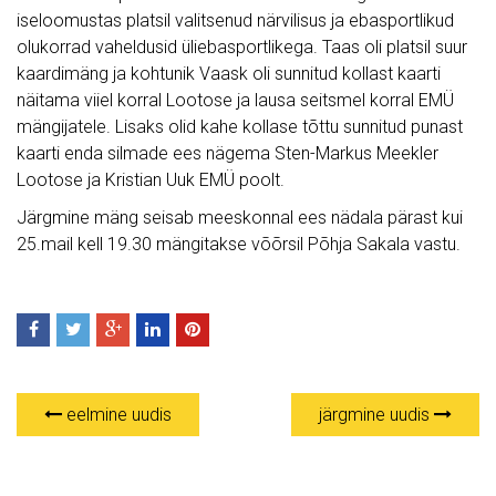
iseloomustas platsil valitsenud närvilisus ja ebasportlikud
olukorrad vaheldusid üliebasportlikega. Taas oli platsil suur
kaardimäng ja kohtunik Vaask oli sunnitud kollast kaarti
näitama viiel korral Lootose ja lausa seitsmel korral EMÜ
mängijatele. Lisaks olid kahe kollase tõttu sunnitud punast
kaarti enda silmade ees nägema Sten-Markus Meekler
Lootose ja Kristian Uuk EMÜ poolt.
Järgmine mäng seisab meeskonnal ees nädala pärast kui
25.mail kell 19.30 mängitakse võõrsil Põhja Sakala vastu.
eelmine uudis
järgmine uudis