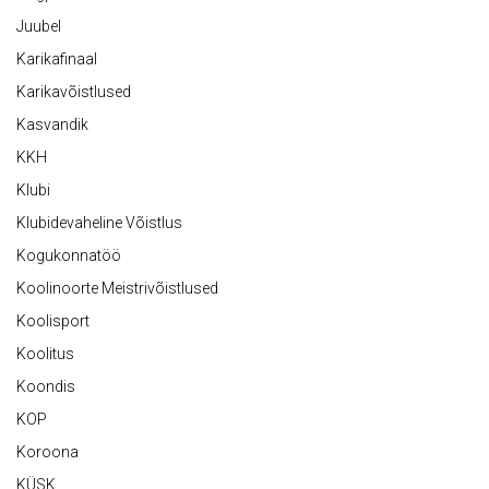
Juubel
Karikafinaal
Karikavõistlused
Kasvandik
KKH
Klubi
Klubidevaheline Võistlus
Kogukonnatöö
Koolinoorte Meistrivõistlused
Koolisport
Koolitus
Koondis
KOP
Koroona
KÜSK