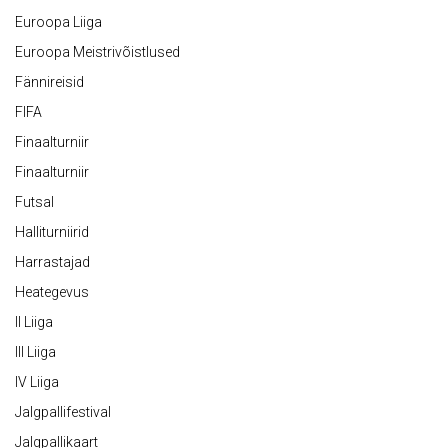
Euroopa Liiga
Euroopa Meistrivõistlused
Fännireisid
FIFA
Finaalturniir
Finaalturniir
Futsal
Halliturniirid
Harrastajad
Heategevus
II Liiga
III Liiga
IV Liiga
Jalgpallifestival
Jalgpallikaart