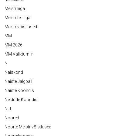
Meistriliiga
Meistrite Liiga
Meistrivõistlused
MM
MM 2026
MM Valikturniir
N
Naiskond
Naiste Jalgpall
Naiste Koondis
Neidude Koondis
NLT
Noored
Noorte Meistrivõistlused