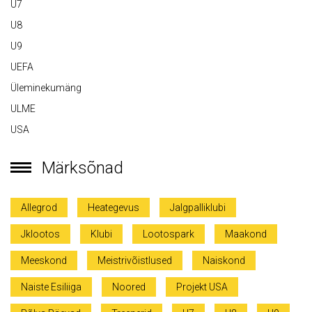
U7
U8
U9
UEFA
Üleminekumäng
ULME
USA
Märksõnad
Allegrod
Heategevus
Jalgpalliklubi
Jklootos
Klubi
Lootospark
Maakond
Meeskond
Meistrivõistlused
Naiskond
Naiste Esiliiga
Noored
Projekt USA