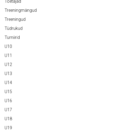
Toetajad
Treeningmängud
Treeningud
Tüdrukud
Turniirid
U10
U11
U12
U13
U14
U15
U16
U17
U18
U19