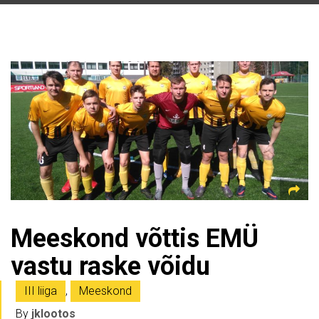
Meeskond võttis EMÜ
vastu raske võidu
III liiga
,
Meeskond
By
jklootos