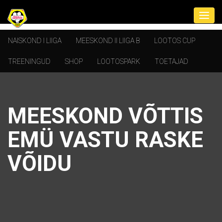
NAISKOND I LIIGA
MEESKOND II LIIGA B
LOOTOS CUP
TREENINGUD
SHOP
LOOTOSPARK
TOETAJAD
MEESKOND VÕTTIS
EMÜ VASTU RASKE
VÕIDU