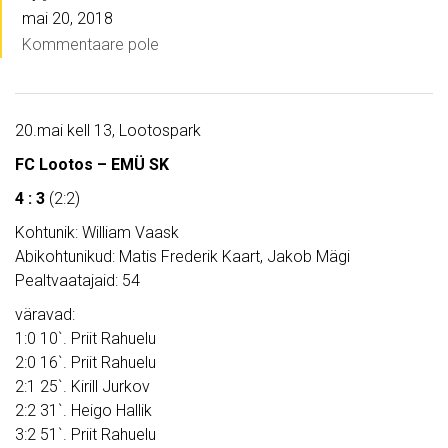
mai 20, 2018
Kommentaare pole
20.mai kell 13, Lootospark
FC Lootos – EMÜ SK
4 : 3
(2:2)
Kohtunik: William Vaask
Abikohtunikud: Matis Frederik Kaart, Jakob Mägi
Pealtvaatajaid: 54
väravad:
1:0 10`. Priit Rahuelu
2:0 16`. Priit Rahuelu
2:1 25`. Kirill Jurkov
2:2 31`. Heigo Hallik
3:2 51`. Priit Rahuelu