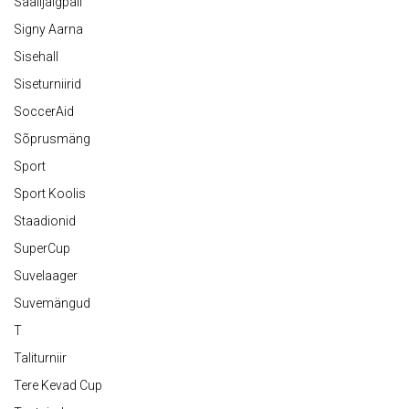
Saalijalgpall
Signy Aarna
Sisehall
Siseturniirid
SoccerAid
Sõprusmäng
Sport
Sport Koolis
Staadionid
SuperCup
Suvelaager
Suvemängud
T
Taliturniir
Tere Kevad Cup