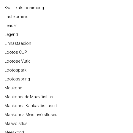
Kvalifikatsioonimäng
Lasteturniirid
Leader
Legend
Linnastaadion
Lootos CUP
Lootose Vutid
Lootospark
Lootosspring
Maakond
Maakondade Maavõistlus
Maakonna Karikavõistlused
Maakonna Meistrivõistlused
Maavõistlus
Meeskond