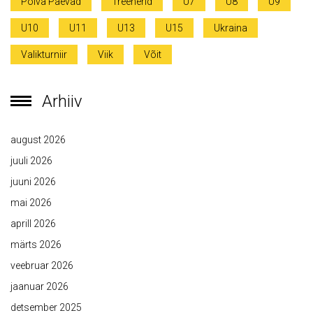
Põlva Päevad
Treenerid
U7
U8
U9
U10
U11
U13
U15
Ukraina
Valikturniir
Viik
Võit
Arhiiv
august 2026
juuli 2026
juuni 2026
mai 2026
aprill 2026
märts 2026
veebruar 2026
jaanuar 2026
detsember 2025