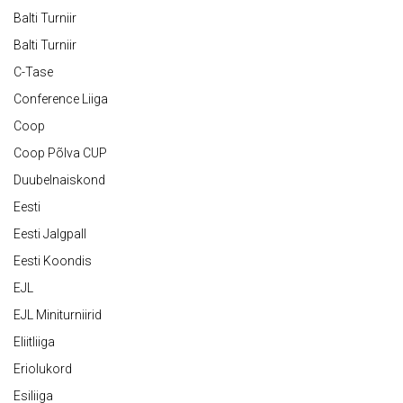
Balti Turniir
Balti Turniir
C-Tase
Conference Liiga
Coop
Coop Põlva CUP
Duubelnaiskond
Eesti
Eesti Jalgpall
Eesti Koondis
EJL
EJL Miniturniirid
Eliitliiga
Eriolukord
Esiliiga