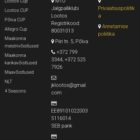
MTÜ
Lootos Cup
Jalgpalliklubi
Privaatsuspoliitik
Lootos CUP
Lootos
a
Põlva CUP
Registrikood:
Annetamise
Allegro Cup
80031013
poliitika
Maakonna
Piiri tn. 5, Põlva
meistrivõistlused
+372 799
Maakonna
3344, +372 525
karikavõistlused
7926
Maavõistlused
NLT
jklootos@gmail.
4 Seasons
com
EE89101022003
5116014
SEB pank