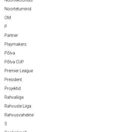
Noortekoondis
Noorteturniirid
OM
P
Partner
Playmakers
Põlva
Põlva CUP
Premier League
President
Projektid
Rahvaliiga
Rahvuste Liiga
Rahvusvaheline
S