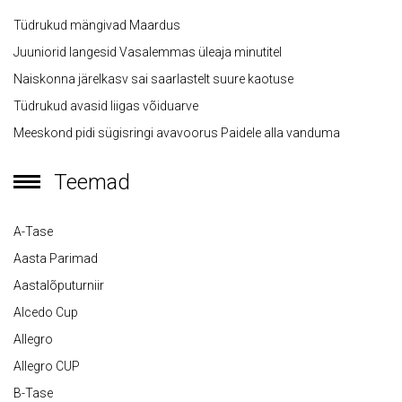
Tüdrukud mängivad Maardus
Juuniorid langesid Vasalemmas üleaja minutitel
Naiskonna järelkasv sai saarlastelt suure kaotuse
Tüdrukud avasid liigas võiduarve
Meeskond pidi sügisringi avavoorus Paidele alla vanduma
Teemad
A-Tase
Aasta Parimad
Aastalõputurniir
Alcedo Cup
Allegro
Allegro CUP
B-Tase