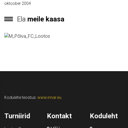
oktoober 2004
Ela
meile kaasa
Kodulehe teostus:
www.innar.eu
Turniirid
Kontakt
Koduleht