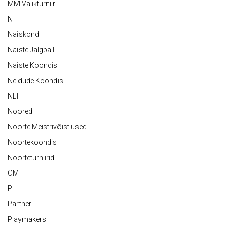
MM Valikturniir
N
Naiskond
Naiste Jalgpall
Naiste Koondis
Neidude Koondis
NLT
Noored
Noorte Meistrivõistlused
Noortekoondis
Noorteturniirid
OM
P
Partner
Playmakers