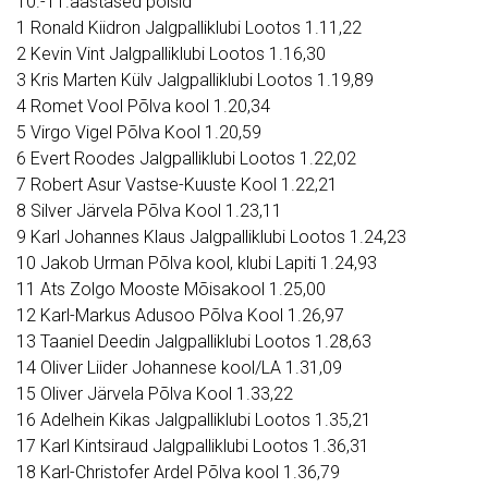
10.-11.aastased poisid
1 Ronald Kiidron Jalgpalliklubi Lootos 1.11,22
2 Kevin Vint Jalgpalliklubi Lootos 1.16,30
3 Kris Marten Külv Jalgpalliklubi Lootos 1.19,89
4 Romet Vool Põlva kool 1.20,34
5 Virgo Vigel Põlva Kool 1.20,59
6 Evert Roodes Jalgpalliklubi Lootos 1.22,02
7 Robert Asur Vastse-Kuuste Kool 1.22,21
8 Silver Järvela Põlva Kool 1.23,11
9 Karl Johannes Klaus Jalgpalliklubi Lootos 1.24,23
10 Jakob Urman Põlva kool, klubi Lapiti 1.24,93
11 Ats Zolgo Mooste Mõisakool 1.25,00
12 Karl-Markus Adusoo Põlva Kool 1.26,97
13 Taaniel Deedin Jalgpalliklubi Lootos 1.28,63
14 Oliver Liider Johannese kool/LA 1.31,09
15 Oliver Järvela Põlva Kool 1.33,22
16 Adelhein Kikas Jalgpalliklubi Lootos 1.35,21
17 Karl Kintsiraud Jalgpalliklubi Lootos 1.36,31
18 Karl-Christofer Ardel Põlva kool 1.36,79