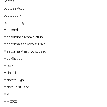
Lootos CUP
Lootose Vutid
Lootospark
Lootosspring
Maakond
Maakondade Maavõistlus
Maakonna Karikavõistlused
Maakonna Meistrivõistlused
Maavõistlus
Meeskond
Meistriliiga
Meistrite Liiga
Meistrivõistlused
MM
MM 2026