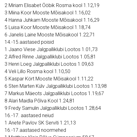
2 Miriam Elisabet Ööbik Rosma kool 1.12,19
3 Miina Koor Mooste Mõisakool 1.16,02
4 Hanna Juhkam Mooste Mõisakool 1.16,29
5 Luisa Koor Mooste Mõisakool 1.18,74
6 Janelis Laine Mooste Mõisakool 1.22,71
14.-15.aastased poisid
1 Jaano Viese Jalgpalliklubi Lootos 1.01,73
2 Alfred Rinne Jalgpalliklubi Lootos 1.05,81
3 Henri Loeg Jalgpalliklubi Lootos 1.09,63
4 Veli Lillo Rosma kool 1.10,50
5 Kaspar Kört Mooste Mõisakool 1.11,22
6 Sten Marten Külv Jalgpalliklubi Lootos 1.13,98
7 Markus Mäeots Jalgpalliklubi Lootos 1.19,67
8 Alari Maidla Põlva Kool 1.24,81
9 Fredy Samulin Jalgpalliklubi Lootos 1.28,64
16.-17. aastased neiud
1 Anete Pavlov SK Serviti 1.21,13
16.-17.aastased noormehed