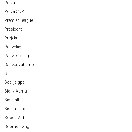
Põlva
Põlva CUP
Premier League
President
Projektid
Rahvaliiga
Rahvuste Liiga
Rahvusvaheline
S
Saalijalgpall
Signy Aarna
Sisehall
Siseturniirid
SoccerAid
Sõprusmäng