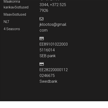
Maakonna
3344, +372 525
karikavõistlused
7926
Maavõistlused
NLT
jklootos@gmail.
4 Seasons
com
EE89101022003
5116014
SEB pank
EE28220000112
0246675
Swedbank