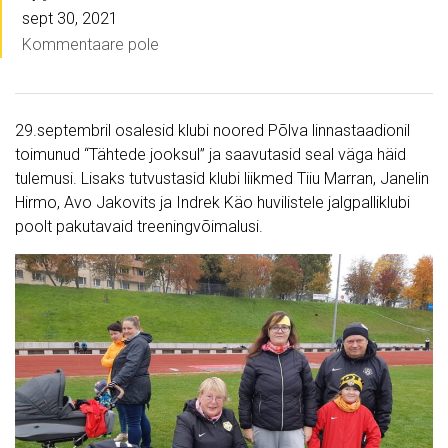
sept 30, 2021
Kommentaare pole
29.septembril osalesid klubi noored Põlva linnastaadionil
toimunud “Tähtede jooksul” ja saavutasid seal väga häid
tulemusi. Lisaks tutvustasid klubi liikmed Tiiu Marran, Janelin
Hirmo, Avo Jakovits ja Indrek Käo huvilistele jalgpalliklubi
poolt pakutavaid treeningvõimalusi.