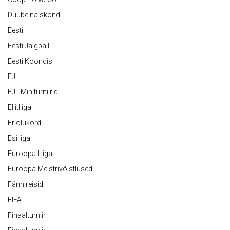
Duubelnaiskond
Eesti
Eesti Jalgpall
Eesti Koondis
EJL
EJL Miniturniirid
Eliitliiga
Eriolukord
Esiliiga
Euroopa Liiga
Euroopa Meistrivõistlused
Fännireisid
FIFA
Finaalturniir