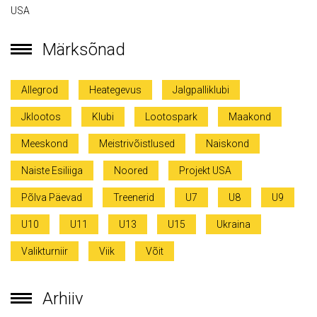
USA
Märksõnad
Allegrod
Heategevus
Jalgpalliklubi
Jklootos
Klubi
Lootospark
Maakond
Meeskond
Meistrivõistlused
Naiskond
Naiste Esiliiga
Noored
Projekt USA
Põlva Päevad
Treenerid
U7
U8
U9
U10
U11
U13
U15
Ukraina
Valikturniir
Viik
Võit
Arhiiv