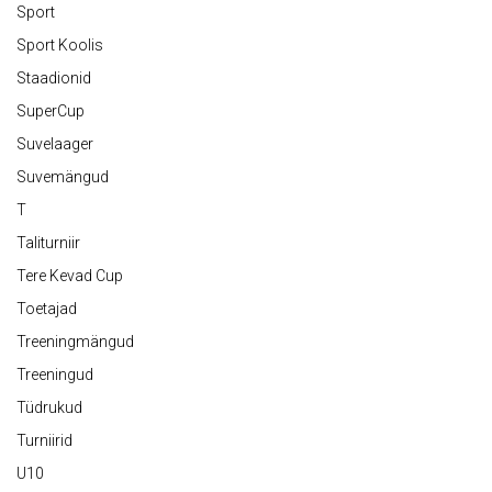
Sport
Sport Koolis
Staadionid
SuperCup
Suvelaager
Suvemängud
T
Taliturniir
Tere Kevad Cup
Toetajad
Treeningmängud
Treeningud
Tüdrukud
Turniirid
U10