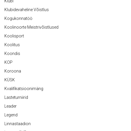
Klubi
Klubidevaheline Võistlus
Kogukonnatöö
Koolinoorte Meistrivõistlused
Koolisport
Koolitus
Koondis
KOP
Koroona
KÜSK
Kvalifikatsioonimäng
Lasteturniirid
Leader
Legend
Linnastaadion