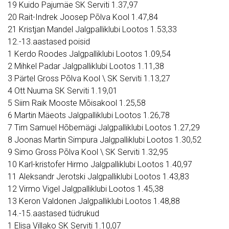
19 Kuido Pajumäe SK Serviti 1.37,97
20 Rait-Indrek Joosep Põlva Kool 1.47,84
21 Kristjan Mandel Jalgpalliklubi Lootos 1.53,33
12.-13.aastased poisid
1 Kerdo Roodes Jalgpalliklubi Lootos 1.09,54
2 Mihkel Padar Jalgpalliklubi Lootos 1.11,38
3 Pärtel Gross Põlva Kool \ SK Serviti 1.13,27
4 Ott Nuuma SK Serviti 1.19,01
5 Siim Raik Mooste Mõisakool 1.25,58
6 Martin Mäeots Jalgpalliklubi Lootos 1.26,78
7 Tim Samuel Hõbemägi Jalgpalliklubi Lootos 1.27,29
8 Joonas Martin Simpura Jalgpalliklubi Lootos 1.30,52
9 Simo Gross Põlva Kool \ SK Serviti 1.32,95
10 Karl-kristofer Hirmo Jalgpalliklubi Lootos 1.40,97
11 Aleksandr Jerotski Jalgpalliklubi Lootos 1.43,83
12 Virmo Vigel Jalgpalliklubi Lootos 1.45,38
13 Keron Valdonen Jalgpalliklubi Lootos 1.48,88
14.-15.aastased tüdrukud
1 Elisa Villako SK Serviti 1.10,07