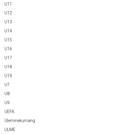
U11
U12
U13
U14
U15
U16
U17
U18
U19
U7
U8
U9
UEFA
Üleminekumäng
ULME