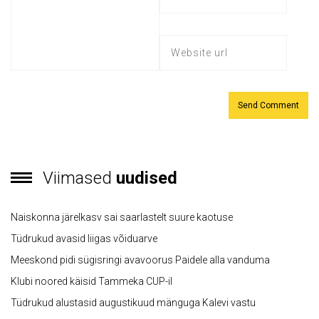
Viimased
uudised
Naiskonna järelkasv sai saarlastelt suure kaotuse
Tüdrukud avasid liigas võiduarve
Meeskond pidi sügisringi avavoorus Paidele alla vanduma
Klubi noored käisid Tammeka CUP-il
Tüdrukud alustasid augustikuud mänguga Kalevi vastu