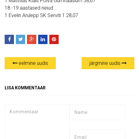
1 Matthias Klais Põlva Gümnaasium 58,67
18.-19.aastased neiud
1 Evelin Arulepp SK Serviti 1.28,07
eelmine uudis
järgmine uudis
LISA KOMMENTAAR