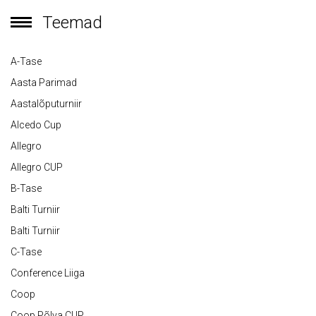
Teemad
A-Tase
Aasta Parimad
Aastalõputurniir
Alcedo Cup
Allegro
Allegro CUP
B-Tase
Balti Turniir
Balti Turniir
C-Tase
Conference Liiga
Coop
Coop Põlva CUP