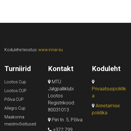
Kodulehe teostus:
www.innar.eu
Turniirid
Kontakt
Koduleht
MTÜ
Lootos Cup
Jalgpalliklubi
Privaatsuspoliitik
Lootos CUP
Lootos
a
Põlva CUP
Registrikood:
Annetamise
Allegro Cup
80031013
poliitika
Maakonna
Piiri tn. 5, Põlva
meistrivõistlused
+372 799