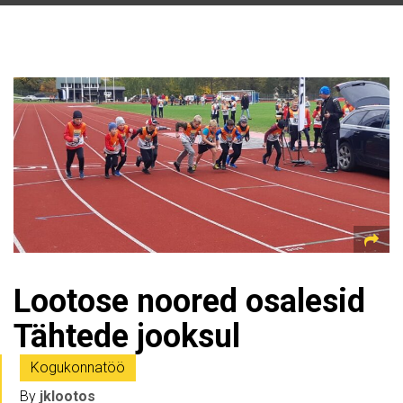
Lootose noored osalesid
Tähtede jooksul
Kogukonnatöö
By
jklootos