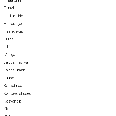
Finaalturniir
Futsal
Halliturniirid
Harrastajad
Heategevus
II Liiga
III Liiga
IV Liiga
Jalgpallifestival
Jalgpallikaart
Juubel
Karikafinaal
Karikavõistlused
Kasvandik
KKH