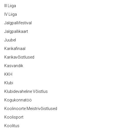
III Liiga
IV Liiga
Jalgpallifestival
Jalgpallikaart
Juubel
Karikafinaal
Karikavõistlused
Kasvandik
KKH
Klubi
Klubidevaheline Võistlus
Kogukonnatöö
Koolinoorte Meistrivõistlused
Koolisport
Koolitus