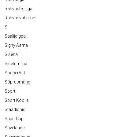
Rahvuste Liiga
Rahvusvaheline
S
Saalijalgpall
Signy Aarna
Sisehall
Siseturniirid
SoccerAid
Sõprusmäng
Sport
Sport Koolis
Staadionid
SuperCup
Suvelaager