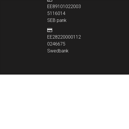
EE89101022003
5116014
SEB pank
EE28220000112
0246675
Swedbank