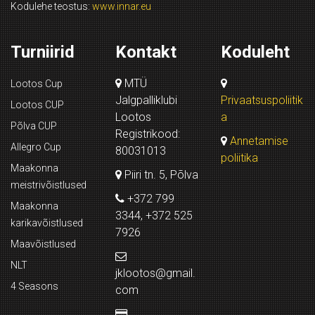
Kodulehe teostus:
www.innar.eu
Turniirid
Kontakt
Koduleht
MTÜ
Lootos Cup
Jalgpalliklubi
Privaatsuspoliitik
Lootos CUP
Lootos
a
Põlva CUP
Registrikood:
Annetamise
Allegro Cup
80031013
poliitika
Maakonna
Piiri tn. 5, Põlva
meistrivõistlused
+372 799
Maakonna
3344, +372 525
karikavõistlused
7926
Maavõistlused
NLT
jklootos@gmail.
4 Seasons
com