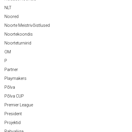
NLT
Noored
Noorte Meistrivõistlused
Noortekoondis
Noorteturniirid
OM
P
Partner
Playmakers
Põlva
Põlva CUP
Premier League
President
Projektid
Rahvaliiga