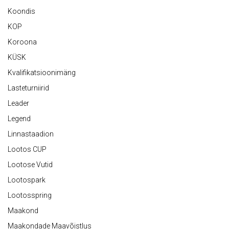
Koondis
KOP
Koroona
KÜSK
Kvalifikatsioonimäng
Lasteturniirid
Leader
Legend
Linnastaadion
Lootos CUP
Lootose Vutid
Lootospark
Lootosspring
Maakond
Maakondade Maavõistlus