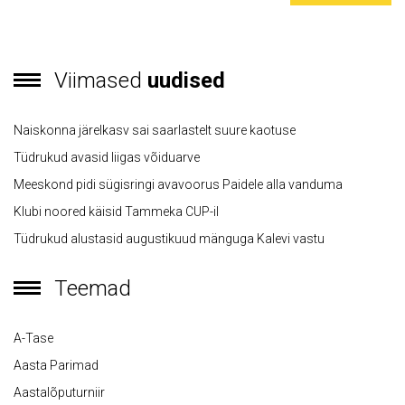
Viimased
uudised
Naiskonna järelkasv sai saarlastelt suure kaotuse
Tüdrukud avasid liigas võiduarve
Meeskond pidi sügisringi avavoorus Paidele alla vanduma
Klubi noored käisid Tammeka CUP-il
Tüdrukud alustasid augustikuud mänguga Kalevi vastu
Teemad
A-Tase
Aasta Parimad
Aastalõputurniir