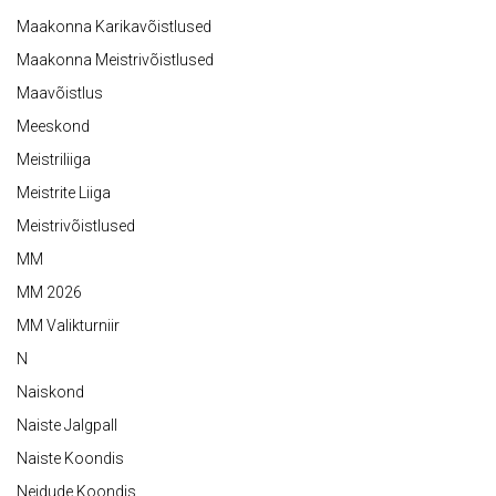
Maakonna Karikavõistlused
Maakonna Meistrivõistlused
Maavõistlus
Meeskond
Meistriliiga
Meistrite Liiga
Meistrivõistlused
MM
MM 2026
MM Valikturniir
N
Naiskond
Naiste Jalgpall
Naiste Koondis
Neidude Koondis