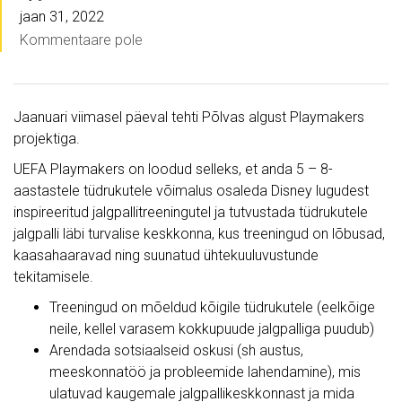
jaan 31, 2022
Kommentaare pole
Jaanuari viimasel päeval tehti Põlvas algust Playmakers
projektiga.
UEFA Playmakers on loodud selleks, et anda 5 – 8-
aastastele tüdrukutele võimalus osaleda Disney lugudest
inspireeritud jalgpallitreeningutel ja tutvustada tüdrukutele
jalgpalli läbi turvalise keskkonna, kus treeningud on lõbusad,
kaasahaaravad ning suunatud ühtekuuluvustunde
tekitamisele.
Treeningud on mõeldud kõigile tüdrukutele (eelkõige
neile, kellel varasem kokkupuude jalgpalliga puudub)
Arendada sotsiaalseid oskusi (sh austus,
meeskonnatöö ja probleemide lahendamine), mis
ulatuvad kaugemale jalgpallikeskkonnast ja mida