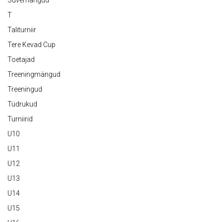
Suvemängud
T
Taliturniir
Tere Kevad Cup
Toetajad
Treeningmängud
Treeningud
Tüdrukud
Turniirid
U10
U11
U12
U13
U14
U15