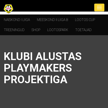
NAISKOND I LIIGA
MEESKOND II LIIGA B
LOOTOS CUP
TREENINGUD
SHOP
LOOTOSPARK
TOETAJAD
KLUBI ALUSTAS
PLAYMAKERS
PROJEKTIGA