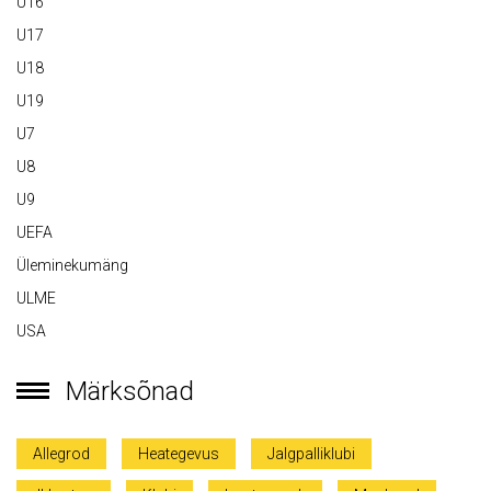
U16
U17
U18
U19
U7
U8
U9
UEFA
Üleminekumäng
ULME
USA
Märksõnad
Allegrod
Heategevus
Jalgpalliklubi