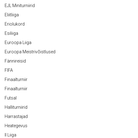
EJL Miniturniirid
Eliitliiga
Eriolukord
Esiliiga
Euroopa Liiga
Euroopa Meistrivõistlused
Fännireisid
FIFA
Finaalturniir
Finaalturniir
Futsal
Halliturniirid
Harrastajad
Heategevus
II Liiga