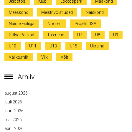
Jklootos
Klubi
Lootospark
Maakond
Meeskond
Meistrivõistlused
Naiskond
Naiste Esiliiga
Noored
Projekt USA
Põlva Päevad
Treenerid
U7
U8
U9
U10
U11
U13
U15
Ukraina
Valikturniir
Viik
Võit
Arhiiv
august 2026
juuli 2026
juuni 2026
mai 2026
aprill 2026