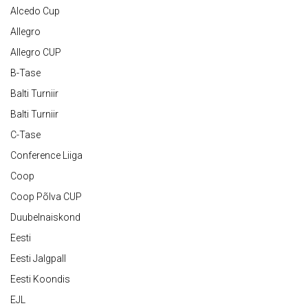
Alcedo Cup
Allegro
Allegro CUP
B-Tase
Balti Turniir
Balti Turniir
C-Tase
Conference Liiga
Coop
Coop Põlva CUP
Duubelnaiskond
Eesti
Eesti Jalgpall
Eesti Koondis
EJL