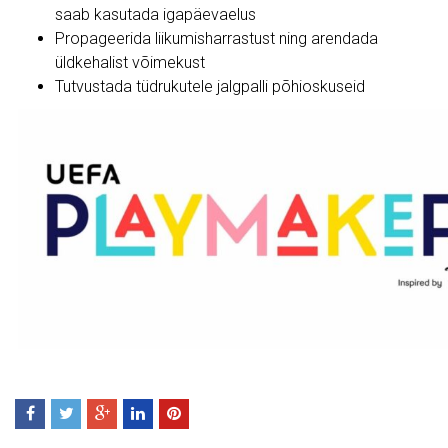
saab kasutada igapäevaelus
Propageerida liikumisharrastust ning arendada
üldkehalist võimekust
Tutvustada tüdrukutele jalgpalli põhioskuseid